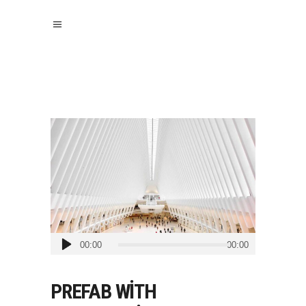
Ses
00:00
00:00
oynatıcı
PREFAB WITH