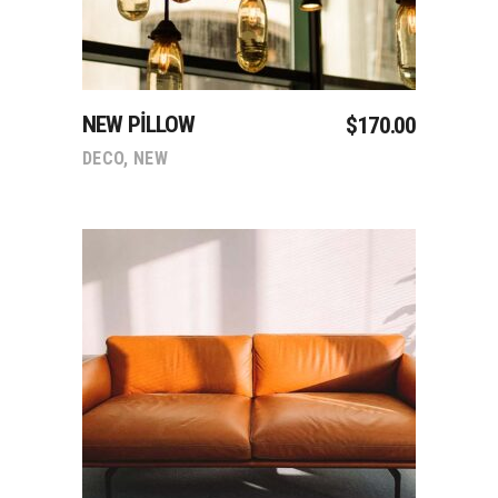
NEW PILLOW
$
170.00
DECO
,
NEW
Sepete Ekle