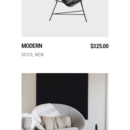
MODERN
$
325.00
DECO
,
NEW
Sepete Ekle