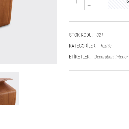
S
Pillow
quantity
STOK KODU:
021
KATEGORILER:
Textile
ETIKETLER:
,
Decoration
Interior