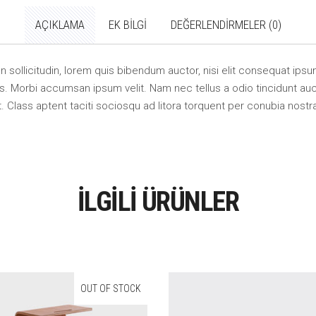
AÇIKLAMA
EK BILGI
DEĞERLENDIRMELER (0)
an sollicitudin, lorem quis bibendum auctor, nisi elit consequat ipsum
s. Morbi accumsan ipsum velit. Nam nec tellus a odio tincidunt auc
t. Class aptent taciti sociosqu ad litora torquent per conubia nost
İLGILI ÜRÜNLER
OUT OF STOCK