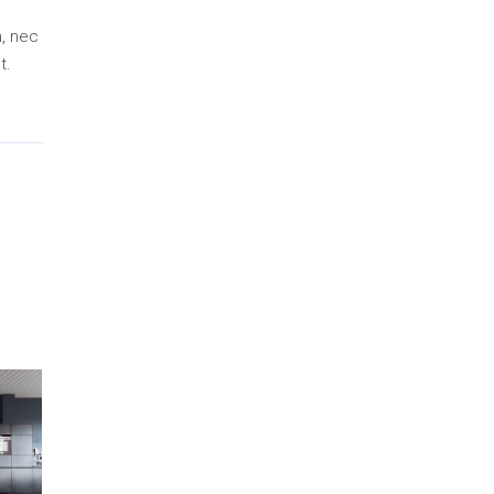
m, nec
t.