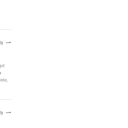
ly
pit
a
elis,
ly