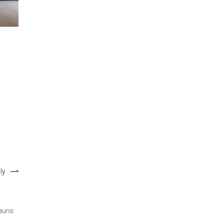
ly
auris