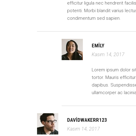
efficitur ligula nec hendrerit faci
potenti. Morbi blandit varius lectu
condimentum sed sapien.
EMILY
Kasım 14, 2017
Lorem ipsum dolor sit 
tortor. Mauris efficitu
dapibus. Suspendisse 
ullamcorper ac lacin
DAVIDWAKERR123
Kasım 14, 2017