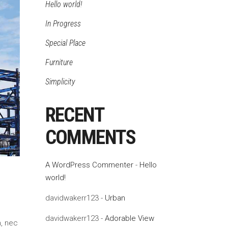
Hello world!
In Progress
Special Place
Furniture
Simplicity
RECENT
COMMENTS
A WordPress Commenter
-
Hello
world!
davidwakerr123
-
Urban
davidwakerr123
-
Adorable View
m, nec