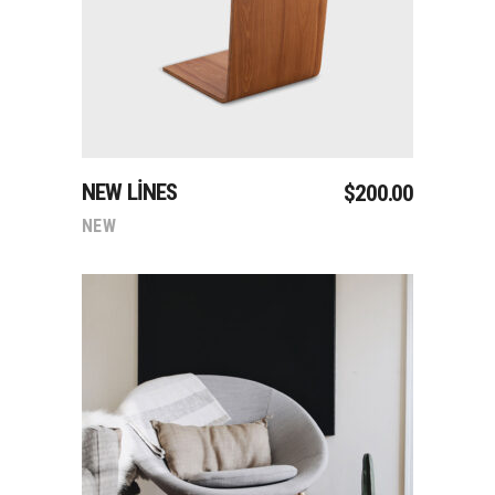
NEW LINES
$
200.00
NEW
Sepete Ekle